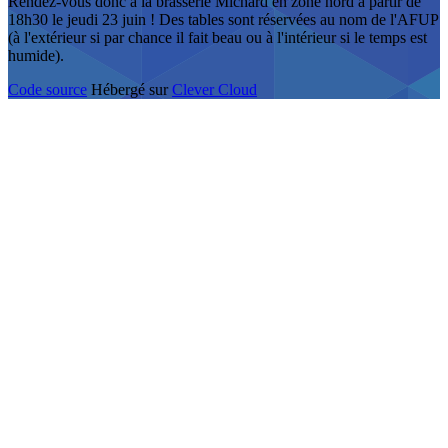
Rendez-vous donc à la brasserie Michard en zone nord à partir de
18h30 le jeudi 23 juin ! Des tables sont réservées au nom de l'AFUP
(à l'extérieur si par chance il fait beau ou à l'intérieur si le temps est
humide).
Code source
Hébergé sur
Clever Cloud